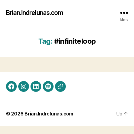
Brian.Indrelunas.com
Menu
Tag:
#infiniteloop
Facebook
Instagram
LinkedIn
Spotify
Threads
© 2026
Brian.Indrelunas.com
Up
↑